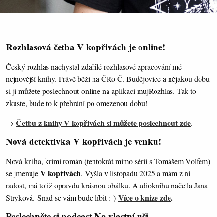
Rozhlasová četba V kopřivách je online!
Český rozhlas nachystal zdařilé rozhlasové zpracování mé
nejnovější knihy. Právě běží na ČRo Č. Budějovice a nějakou dobu
si ji můžete poslechnout online na aplikaci mujRozhlas. Tak to
zkuste, bude to k přehrání po omezenou dobu!
Četbu z knihy V kopřivách si můžete poslechnout zde
→
.
Nová detektivka V kopřivách je venku!
Nová kniha, krimi román (tentokrát mimo sérii s Tomášem Volfem)
V kopřivách
se jmenuje
. Vyšla v listopadu 2025 a mám z ní
radost, má totiž opravdu krásnou obálku. Audioknihu načetla Jana
Více o knize zde
.
Stryková. Snad se vám bude líbit :-)
Poslechněte si podcast Na vlastní uši