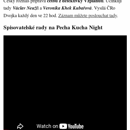
četbu z detektivky Vzplanutí
Český rozhlas připravil
. Účinkují
tady
Václav Neuži
l a
Veronika Khek Kubařová
. Vysílá ČRo
Dvojka každý den ve 22 hod.
Záznam můžete poslouchat tady
.
Spisovatelské rady na Pecha Kucha Night