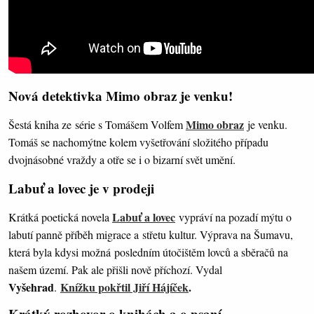
Nová detektivka Mimo obraz je venku!
Mimo obraz
Šestá kniha ze série s Tomášem Volfem
je venku.
Tomáš se nachomýtne kolem vyšetřování složitého případu
dvojnásobné vraždy a otře se i o bizarní svět umění.
Labuť a lovec je v prodeji
Labuť a lovec
Krátká poetická novela
vypráví na pozadí mýtu o
labutí panně příběh migrace a střetu kultur. Výprava na Šumavu,
která byla kdysi možná posledním útočištěm lovců a sběračů na
našem území. Pak ale přišli nově příchozí. Vydal
Vyšehrad
Knížku pokřtil Jiří Hájíček
.
.
Krátký rozhovor o knihách a o psaní