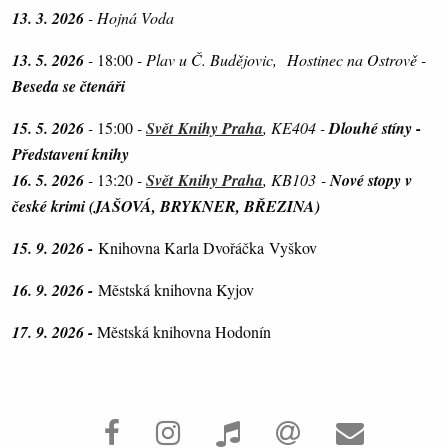
13. 3. 2026
- Hojná Voda
13. 5. 2026
-
18:00
- Plav u Č. Budějovic, Hostinec na Ostrově -
Beseda se čtenáři
15. 5. 2026
-
15:00
-
Svět Knihy Praha
, KE404 -
Dlouhé stíny -
Představení knihy
16. 5. 2026
-
13:20
-
Svět Knihy Praha
, KB103 -
Nové stopy v
české krimi (JAŠOVÁ, BRYKNER, BŘEZINA)
15. 9. 2026 -
Knihovna Karla Dvořáčka Vyškov
16. 9. 2026 -
Městská knihovna Kyjov
17. 9. 2026 -
M
ěstská knihovna Hodonín